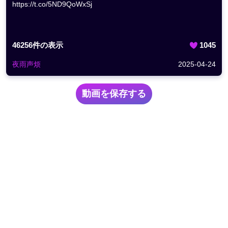
https://t.co/5ND9QoWxSj
46256
件の表示
1045
夜雨声烦
2025-04-24
動画を保存する