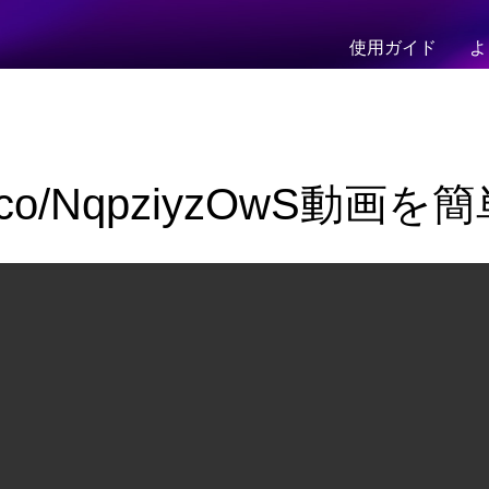
使用ガイド
よ
//t.co/NqpziyzOwS動