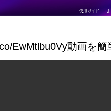
使用ガイド
よ
//t.co/EwMtlbu0Vy動