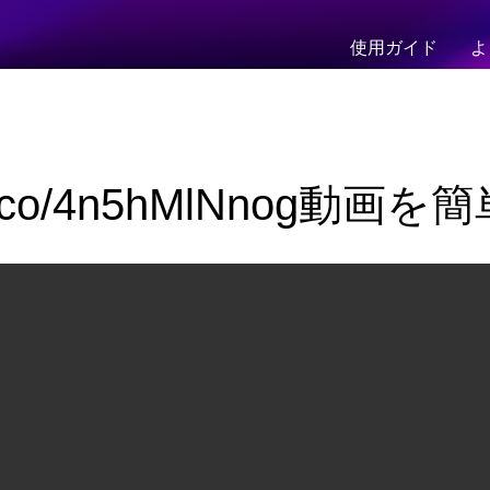
使用ガイド
よ
//t.co/4n5hMlNnog動