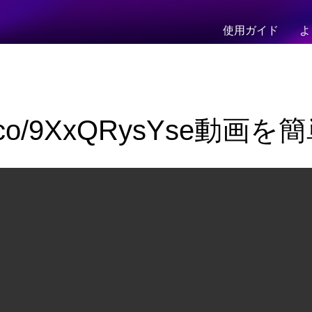
使用ガイド
よ
//t.co/9XxQRysYse動