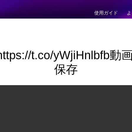
使用ガイド
よ
 https://t.co/yWjiHnlb
保存