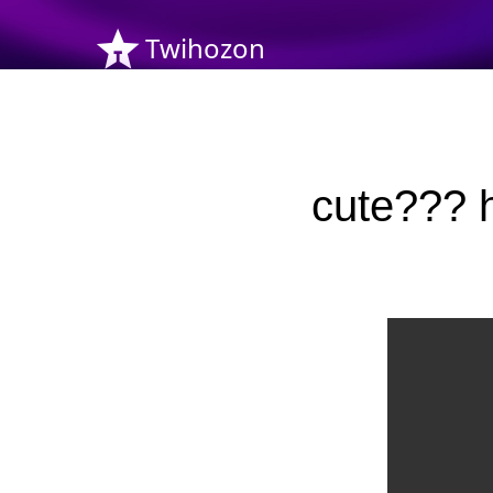
Twihozon
cute???