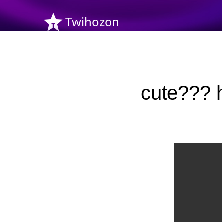
Twihozon
cute???