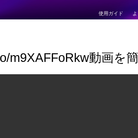
使用ガイド
よ
//t.co/m9XAFFoRkw動